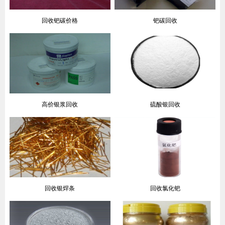
回收钯碳价格
钯碳回收
高价银浆回收
硫酸银回收
回收银焊条
回收氯化钯