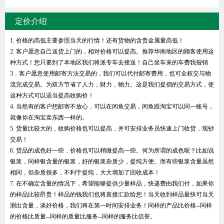
定价介绍
1. 价格的高低主要参照当天的行情！还有货物的含贵金属量高低！
2. 客户愿意自己送货上门的，相对价格可以提高。推荐华南地区的顾客使用这
种方式！您只要到了本地区我们将派专车去接送！自己坐车来的车费我报销
3．客户愿意使用邮寄方法交易的，我们可以代付邮寄费用，也可全权交与物
流完成交易。为双方节省了人力，财力，物力。这是我们提倡的交易方式，使
这种方式可以适当提高收购价！
4. 当然有的客户想邮寄不放心，可以在闲鱼交易，闲鱼跟淘宝可以同一账号，
就像你在淘宝卖东西一样的。
5. 货量比较大的，收购价格也可以提高，并可安排业务员快速上门收货，现钞
交易！
6. 货品的成色好一些，价格也可以稍微提高一些。何为所谓的成色呢？比如说
银浆，同样银含量的银浆，好的银浆杂质少，提纯方便。而有些银浆含量虽然
相同，但杂质很多，不利于提纯，大大增加了回收成本！
7. 在不确定含量的情况下，希望能够提供少量样品，快递费由我们付，如果你
的样品比较昂贵！样品的钱我们也将直接汇款给您！当天收到样品最快可当天
测出含量，谈好价格，我们将在第一时间安排业务！同样的产品比价格--同样
的价格比质量--同样的质量比服务--同样的服务比信誉。