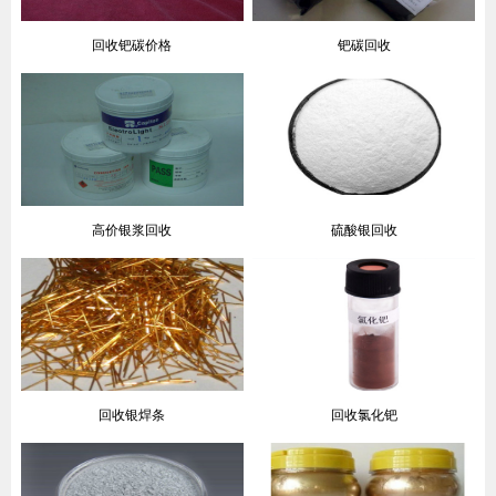
回收钯碳价格
钯碳回收
高价银浆回收
硫酸银回收
回收银焊条
回收氯化钯