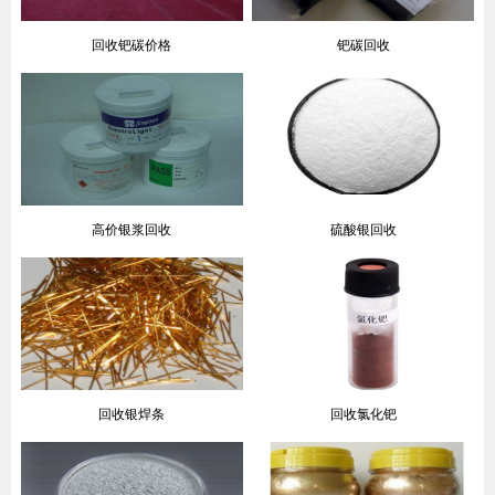
回收钯碳价格
钯碳回收
高价银浆回收
硫酸银回收
回收银焊条
回收氯化钯