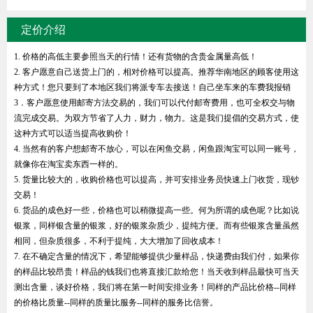
定价介绍
1. 价格的高低主要参照当天的行情！还有货物的含贵金属量高低！
2. 客户愿意自己送货上门的，相对价格可以提高。推荐华南地区的顾客使用这
种方式！您只要到了本地区我们将派专车去接送！自己坐车来的车费我报销
3．客户愿意使用邮寄方法交易的，我们可以代付邮寄费用，也可全权交与物
流完成交易。为双方节省了人力，财力，物力。这是我们提倡的交易方式，使
这种方式可以适当提高收购价！
4. 当然有的客户想邮寄不放心，可以在闲鱼交易，闲鱼跟淘宝可以同一账号，
就像你在淘宝卖东西一样的。
5. 货量比较大的，收购价格也可以提高，并可安排业务员快速上门收货，现钞
交易！
6. 货品的成色好一些，价格也可以稍微提高一些。何为所谓的成色呢？比如说
银浆，同样银含量的银浆，好的银浆杂质少，提纯方便。而有些银浆含量虽然
相同，但杂质很多，不利于提纯，大大增加了回收成本！
7. 在不确定含量的情况下，希望能够提供少量样品，快递费由我们付，如果你
的样品比较昂贵！样品的钱我们也将直接汇款给您！当天收到样品最快可当天
测出含量，谈好价格，我们将在第一时间安排业务！同样的产品比价格--同样
的价格比质量--同样的质量比服务--同样的服务比信誉。